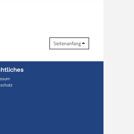
Seitenanfang
htliches
essum
nschutz