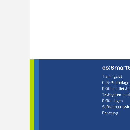
es:SmartG
Trainingskit
CLS-Prüfanlage
Prüfdienstleist
Testsystem und
Prüfanlagen
Softwareentwic
Beratung