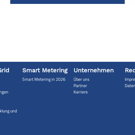
rid
Smart Metering
Unternehmen
Rec
Smart Metering in 2026
Über uns
Impr
Partner
Date
ungen
Karriere
klung und